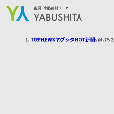
MO-NET
TOP
NEWS
ヤブシタHOT新聞
vol.75