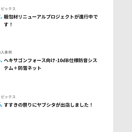
トピックス
2
梱包材リニューアルプロジェクトが進行中で
す！
納入事例
4
ヘキサゴンフォース向け-10dB仕様防音シス
テム＋防雪ネット
トピックス
6
すすきの祭りにヤブシタが出店しました！