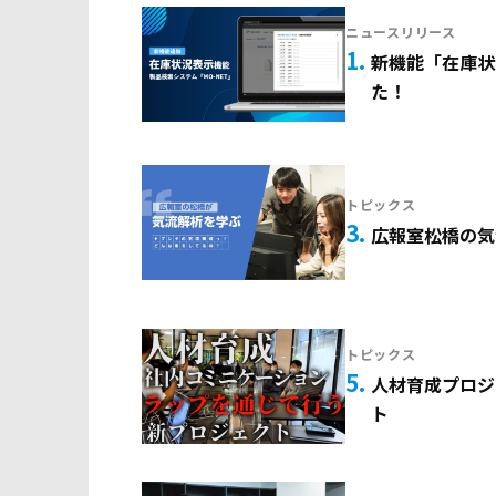
ニュースリリース
1
新機能「在庫状
た！
トピックス
3
広報室松橋の気
トピックス
5
人材育成プロジ
ト